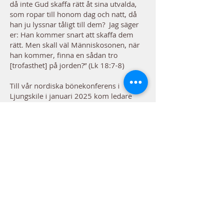
då inte Gud skaffa rätt åt sina utvalda,
som ropar till honom dag och natt, då
han ju lyssnar tåligt till dem? Jag säger
er: Han kommer snart att skaffa dem
rätt. Men skall väl Människosonen, när
han kommer, finna en sådan tro
[trofasthet] på jorden?” (Lk 18:7-8)
Till vår nordiska bönekonferens i
Ljungskile i januari 2025 kom ledare
från tolv olika nationer i Europa, plus
Israel och USA . Vi upplevde en kraftfull
närvaro av den Helige Ande med djup
försoning. Utifrån denna konferens
föddes en vision att upprätta oavbruten
bön dag och natt, för Israels frälsning
och väckelse i Norden och Europa enligt
visionen ’Tillbaka till Jerusalem’.
Jesaja 62:10-12 bekräftar de profetiska
uppenbarelser som många förkunnare