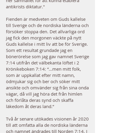
ner samhället för att kunna etablera
antikrists diktatur."
Fienden är medveten om Guds kallelse
till Sverige och de nordiska länderna och
försöker stoppa den. Det allvarliga ord
jag fick den morgonen väckte på nytt
Guds kallelse i mitt liv att be för Sverige.
Som ett resultat grundade jag en
bönerörelse som jag gav namnet Sverige
7:14 utifrån det välbekanta löftet i 2
Krönikeboken 7:14: “…men mitt folk,
som är uppkallat efter mitt namn,
ödmjukar sig och ber och söker mitt
ansikte och omvänder sig från sina onda
vägar, då vill jag höra det från himlen
och förlåta deras synd och skaffa
läkedom åt deras land.”
Två år senare utökades visionen år 2020
till att omfatta alla de nordiska länderna
och namnet ändrades till Norden 7:14. I