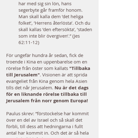
har med sig sin lön, hans
segerbyte går framför honom.
Man skall kalla dem ’det heliga
folket’, ’Herrens återlösta’. Och du
skall kallas ’den eftersökta’, ’staden
som inte blir övergiven’.” (Jes
62:11-12)
För ungefär hundra år sedan, fick de
troende i Kina en uppenbarelse om en
rörelse från öster som kallats
"Tillbaka
till Jerusalem"
. Visionen är att sprida
evangeliet från Kina genom hela Asien
tills det når Jerusalem.
Nu är det dags
för en liknande rörelse tillbaka till
Jerusalem från norr genom Europa!
Paulus skrev: ”förstockelse har kommit
över en del av Israel och så skall det
förbli, till dess att hedningarna i fullt
antal har kommit in. Och det är så hela