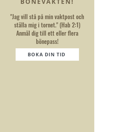
BÖNEVAKTEN!
"Jag vill stå på min vaktpost och
ställa mig i tornet." (Hab 2:1)
Anmäl dig till ett eller flera
bönepass!
BOKA DIN TID