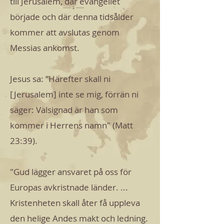
till Jerusalem, där evangeliet
började och där denna tidsålder
kommer att avslutas genom
Messias ankomst.
Jesus sa: ”Härefter skall ni
[Jerusalem] inte se mig, förrän ni
säger: Välsignad är han som
kommer i Herrens namn" (Matt
23:39).
"Gud lägger ansvaret på oss för
Europas avkristnade länder. ...
Kristenheten skall åter få uppleva
den helige Andes makt och ledning.