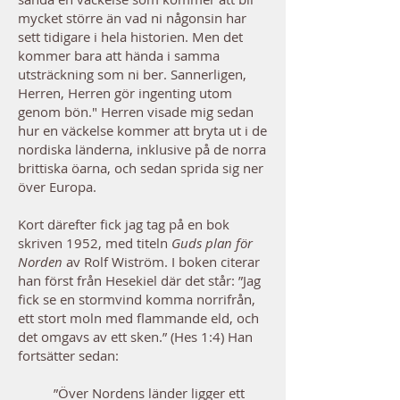
mycket större än vad ni någonsin har
sett tidigare i hela historien. Men det
kommer bara att hända i samma
utsträckning som ni ber. Sannerligen,
Herren, Herren gör ingenting utom
genom bön." Herren visade mig sedan
hur en väckelse kommer att bryta ut i de
nordiska länderna, inklusive på de norra
brittiska öarna, och sedan sprida sig ner
över Europa.
Kort därefter fick jag tag på en bok
skriven 1952, med titeln
Guds plan för
Norden
av Rolf Wiström. I boken citerar
han först från Hesekiel där det står: ”Jag
fick se en stormvind komma norrifrån,
ett stort moln med flammande eld, och
det omgavs av ett sken.” (Hes 1:4) Han
fortsätter sedan:
”Över Nordens länder ligger ett