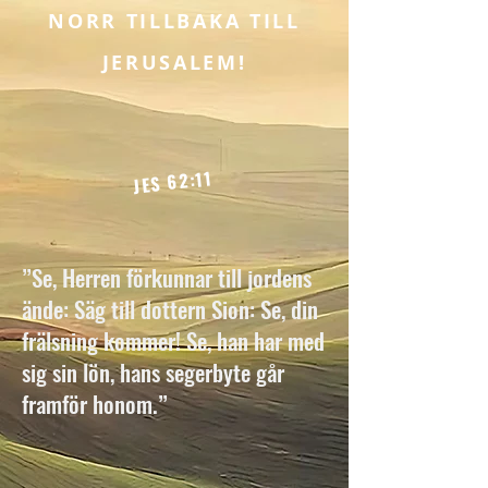
NORR TILLBAKA TILL
JERUSALEM!
JES 62:11
”Se, Herren förkunnar till jordens
ände: Säg till dottern Sion: Se, din
frälsning kommer! Se, han har med
sig sin lön, hans segerbyte går
framför honom.”