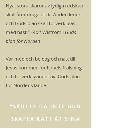
Nya, stora skaror av lydiga redskap
skall åter draga ut dit Anden leder,
och Guds plan skall förverkligas
med hast.” -Rolf Wiström i
Guds
plan för Norden
Var med och be dag och natt till
Jesus kommer för Israels frälsning
och förverkligandet av Guds plan
för Nordens länder!
”SKULLE DÅ INTE GUD
SKAFFA RÄTT ÅT SINA