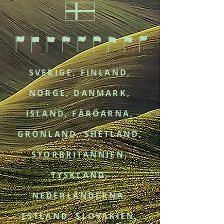
SVERIGE, FINLAND,
NORGE, DANMARK,
ISLAND, FÄRÖARNA,
GRÖNLAND, SHETLAND,
STORBRITANNIEN,
TYSKLAND,
NEDERLÄNDERNA,
ESTLAND, SLOVAKIEN,