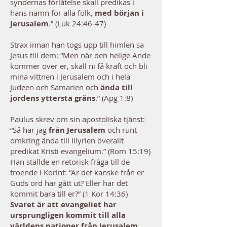
syndernas förlåtelse skall predikas i
hans namn för alla folk,
med början i
Jerusalem
.” (Luk 24:46-47)
Strax innan han togs upp till himlen sa
Jesus till dem: “Men när den helige Ande
kommer över er, skall ni få kraft och bli
mina vittnen i Jerusalem och i hela
Judeen och Samarien och
ända till
jordens yttersta gräns
.” (Apg 1:8)
Paulus skrev om sin apostoliska tjänst:
“Så har jag
från Jerusalem
och runt
omkring ända till Illyrien överallt
predikat Kristi evangelium.” (Rom 15:19)
Han ställde en retorisk fråga till de
troende i Korint: “Är det kanske från er
Guds ord har gått ut? Eller har det
kommit bara till er?” (1 Kor 14:36)
Svaret är att evangeliet har
ursprungligen kommit till alla
världens nationer från Jerusalem.