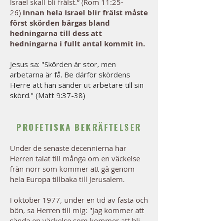
Israel skall bli frälst.” (Rom 11:25-
26)
Innan hela Israel blir frälst måste
först skörden bärgas bland
hedningarna till dess att
hedningarna i fullt antal kommit in.
Jesus sa: "Skörden är stor, men
arbetarna är få. Be därför skördens
Herre att han sänder ut arbetare till sin
skörd." (Matt 9:37-38)
PROFETISKA BEKRÄFTELSER
Under de senaste decennierna har
Herren talat till många om en väckelse
från norr som kommer att gå genom
hela Europa tillbaka till Jerusalem.
I oktober 1977, under en tid av fasta och
bön, sa Herren till mig: "Jag kommer att
sända en väckelse som kommer att bli