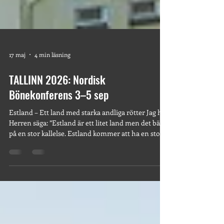
17 maj
4 min läsning
TALLINN 2026: Nordisk
Bönekonferens 3–5 sep
Estland – Ett land med starka andliga rötter Jag hör
Herren säga: ”Estland är ett litet land men det bär
på en stor kallelse. Estland kommer att ha en stor
påverkan på hela Europa!” Profetia framburen av
Berthold Becker 13 maj, 2026 Vi ser fram emot vår
Nordiska Bönekonferens i Estlands huvudstad
Tallinn 3-5 sep, 2026 och tror att denna konferens
inte bara kommer att välsigna Estland utan
kommer framför allt att befrukta Norden och även