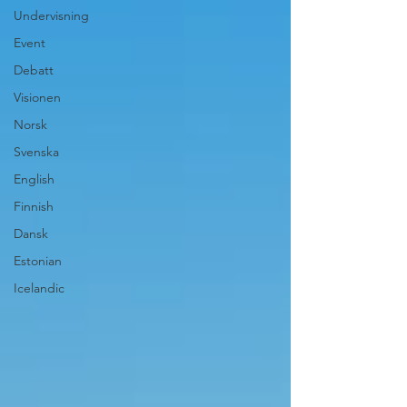
Undervisning
Event
Debatt
Visionen
Norsk
Svenska
English
Finnish
Dansk
Estonian
Icelandic